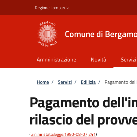
Salta al contenuto principale
Skip to footer content
Regione Lombardia
Comune di Bergam
Amministrazione
Novità
Servizi
Briciole di pane
Home
/
Servizi
/
Edilizia
/
Pagamento dell'i
Pagamento dell'im
rilascio del provv
(
urn:nir:stato:legge:1990-08-07;241
)