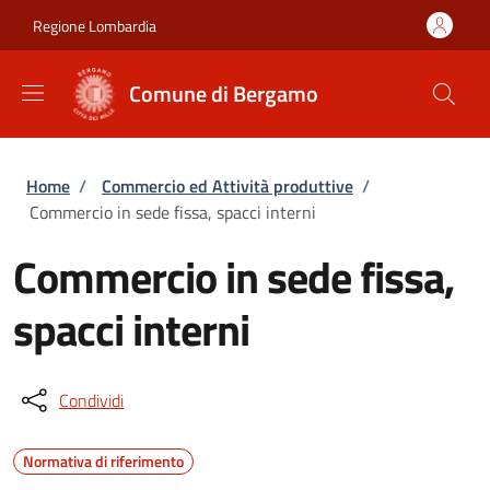
Salta al contenuto principale
Skip to footer content
Regione Lombardia
Comune di Bergamo
Briciole di pane
Home
/
Commercio ed Attività produttive
/
Commercio in sede fissa, spacci interni
Commercio in sede fissa,
spacci interni
Condividi
Normativa di riferimento