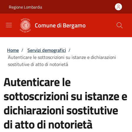
Salta al contenuto principale
Skip to footer content
Regione Lombardia
Comune di Bergamo
Briciole di pane
Home
/
Servizi demografici
/
Autenticare le sottoscrizioni su istanze e dichiarazioni
sostitutive di atto di notorietà
Autenticare le
sottoscrizioni su istanze e
dichiarazioni sostitutive
di atto di notorietà