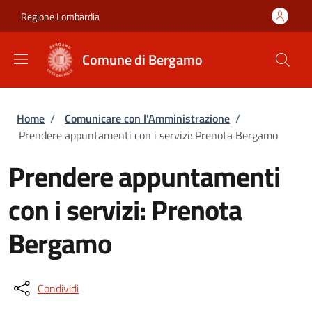
Salta al contenuto principale
Skip to footer content
Regione Lombardia
Comune di Bergamo
Briciole di pane
Home
/
Comunicare con l'Amministrazione
/
Prendere appuntamenti con i servizi: Prenota Bergamo
Prendere appuntamenti
con i servizi: Prenota
Bergamo
Condividi