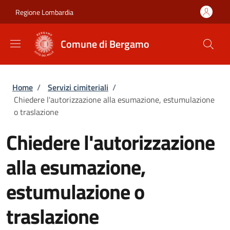
Salta al contenuto principale
Skip to footer content
Regione Lombardia
Comune di Bergamo
Briciole di pane
Home
/
Servizi cimiteriali
/
Chiedere l'autorizzazione alla esumazione, estumulazione
o traslazione
Chiedere l'autorizzazione
alla esumazione,
estumulazione o
traslazione