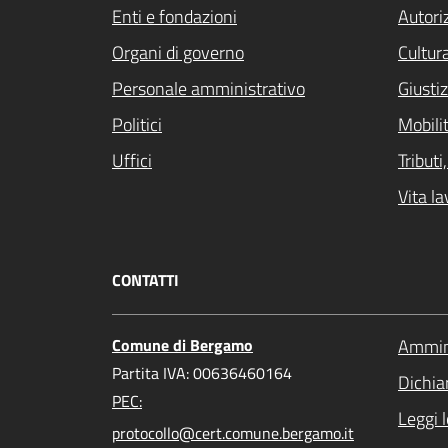
Enti e fondazioni
Autori
Organi di governo
Cultur
Personale amministrativo
Giustiz
Politici
Mobilit
Uffici
Tribut
Vita la
CONTATTI
Comune di Bergamo
Ammini
Partita IVA: 00636460164
Dichiar
PEC:
Leggi 
protocollo@cert.comune.bergamo.it