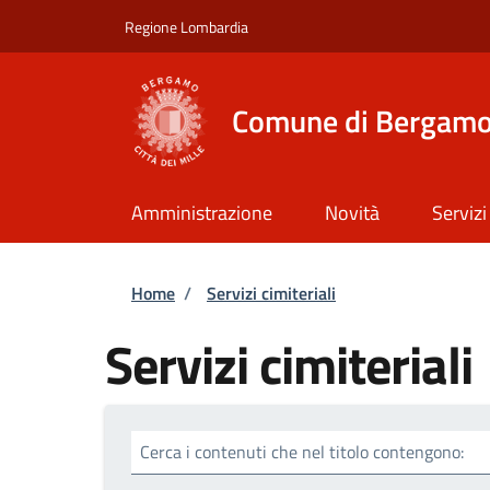
Salta al contenuto principale
Skip to footer content
Regione Lombardia
Comune di Bergam
Amministrazione
Novità
Servizi
Briciole di pane
Home
/
Servizi cimiteriali
Servizi cimiteriali
Cerca i contenuti che nel titolo contengono: