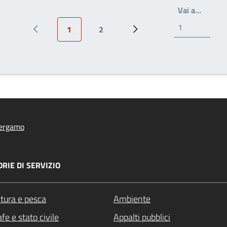
Write t
Vai a…
1
2
Pagina precedente
Pagina attuale
Page
Prossima pagina
ergamo
RIE DI SERVIZIO
ltura e pesca
Ambiente
fe e stato civile
Appalti pubblici