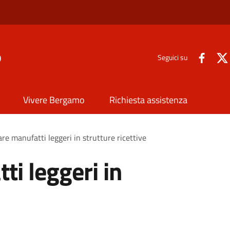
o
Seguici su
Vivere Bergamo
Richiesta assistenza
are manufatti leggeri in strutture ricettive
ti leggeri in