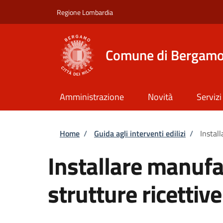
Salta al contenuto principale
Skip to footer content
Regione Lombardia
Comune di Bergam
Amministrazione
Novità
Servizi
Briciole di pane
Home
/
Guida agli interventi edilizi
/
Install
Installare manufat
strutture ricettive