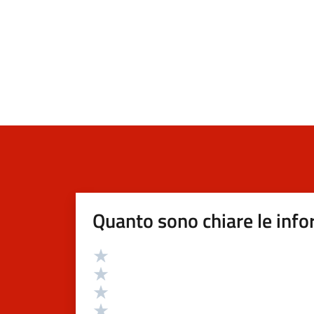
Quanto sono chiare le info
Valutazione
Valuta 5 stelle su 5
Valuta 4 stelle su 5
Valuta 3 stelle su 5
Valuta 2 stelle su 5