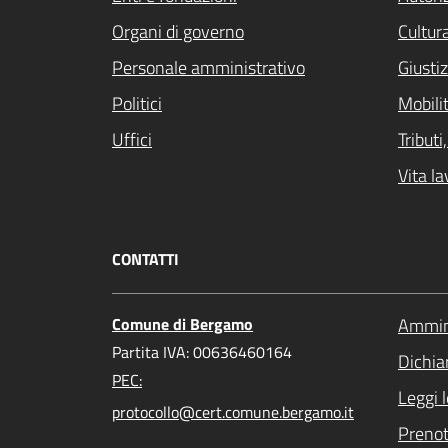
Organi di governo
Cultur
Personale amministrativo
Giustiz
Politici
Mobilit
Uffici
Tribut
Vita la
CONTATTI
Comune di Bergamo
Ammini
Partita IVA: 00636460164
Dichiar
PEC:
Leggi 
protocollo@cert.comune.bergamo.it
Preno