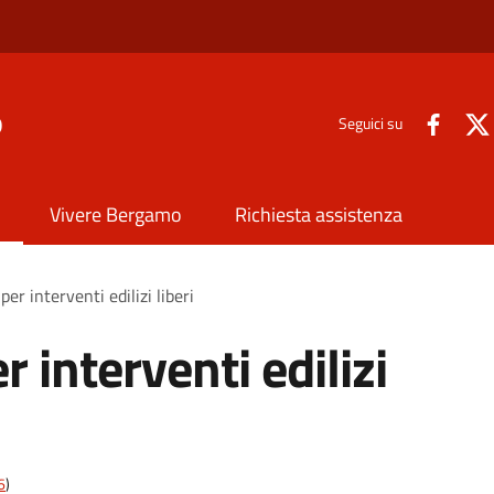
o
Seguici su
Vivere Bergamo
Richiesta assistenza
r interventi edilizi liberi
interventi edilizi
6
)