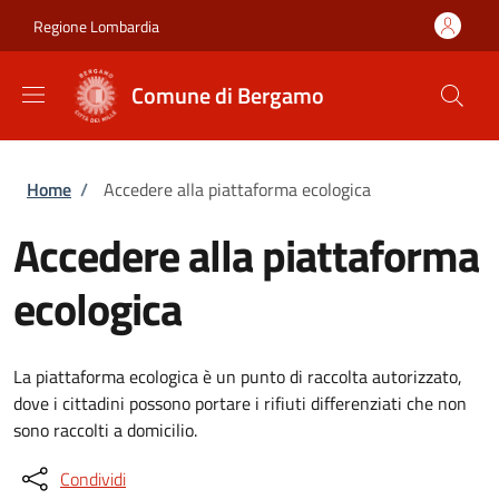
Salta al contenuto principale
Skip to footer content
Regione Lombardia
Comune di Bergamo
Briciole di pane
Home
/
Accedere alla piattaforma ecologica
Accedere alla piattaforma
ecologica
La piattaforma ecologica è un punto di raccolta autorizzato,
dove i cittadini possono portare i rifiuti differenziati che non
sono raccolti a domicilio.
Condividi