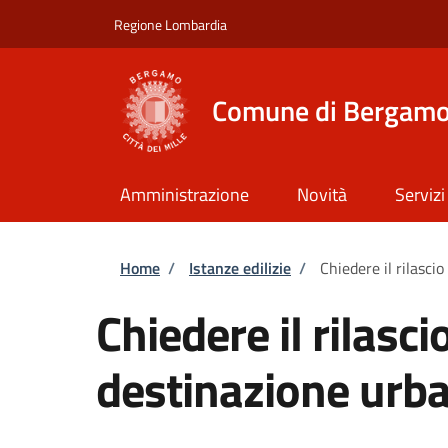
Salta al contenuto principale
Skip to footer content
Regione Lombardia
Comune di Bergam
Amministrazione
Novità
Servizi
Briciole di pane
Home
/
Istanze edilizie
/
Chiedere il rilascio
Chiedere il rilascio
destinazione urba