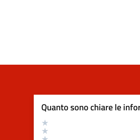
Quanto sono chiare le info
Valutazione
Valuta 5 stelle su 5
Valuta 4 stelle su 5
Valuta 3 stelle su 5