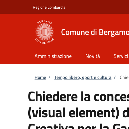
Salta al contenuto principale
Skip to footer content
Regione Lombardia
Comune di Bergam
Amministrazione
Novità
Servizi
Briciole di pane
Home
/
Tempo libero, sport e cultura
/
Chie
Chiedere la conce
(visual element) 
Creativa per la G