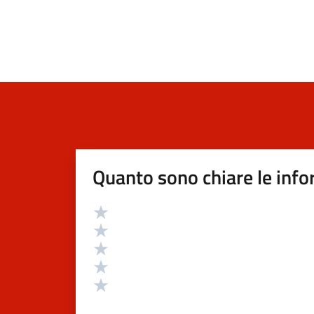
Quanto sono chiare le info
Valutazione
Valuta 5 stelle su 5
Valuta 4 stelle su 5
Valuta 3 stelle su 5
Valuta 2 stelle su 5
Valuta 1 stelle su 5