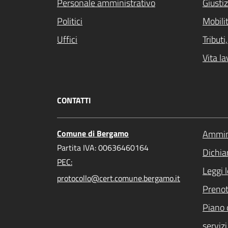
Personale amministrativo
Giustiz
Politici
Mobilit
Uffici
Tribut
Vita la
CONTATTI
Comune di Bergamo
Ammini
Partita IVA: 00636460164
Dichiar
PEC:
Leggi 
protocollo@cert.comune.bergamo.it
Preno
Piano 
servizi