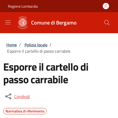
Salta al contenuto principale
Skip to footer content
Regione Lombardia
Comune di Bergamo
Briciole di pane
Home
/
Polizia locale
/
Esporre il cartello di passo carrabile
Esporre il cartello di
passo carrabile
Condividi
Normativa di riferimento