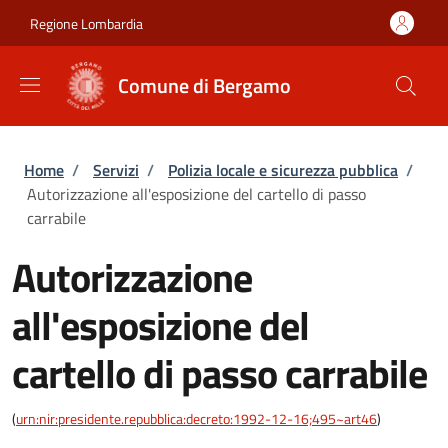
Salta al contenuto principale
Skip to footer content
Regione Lombardia
Comune di Bergamo
Briciole di pane
Home
/
Servizi
/
Polizia locale e sicurezza pubblica
/
Autorizzazione all'esposizione del cartello di passo
carrabile
Autorizzazione
all'esposizione del
cartello di passo carrabile
(
urn:nir:presidente.repubblica:decreto:1992-12-16;495~art46
)