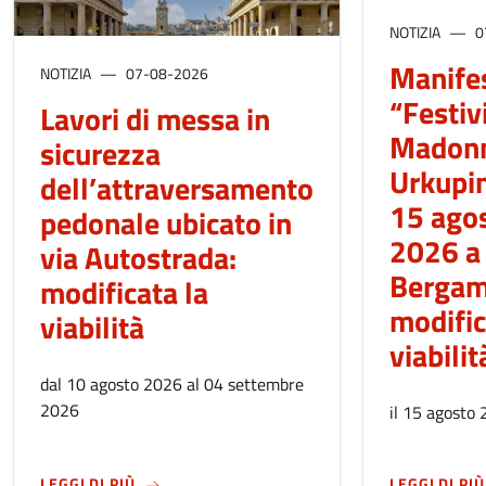
NOTIZIA
0
Manife
NOTIZIA
07-08-2026
“Festiv
Lavori di messa in
Madonn
sicurezza
Urkupin
dell’attraversamento
15 ago
pedonale ubicato in
2026 a
via Autostrada:
Bergam
modificata la
modific
viabilità
viabilit
dal 10 agosto 2026 al 04 settembre
2026
il 15 agosto
SU
LAVORI DI MESSA IN SICUREZZA DELL’ATT
LEGGI DI PIÙ
LEGGI DI PIÙ