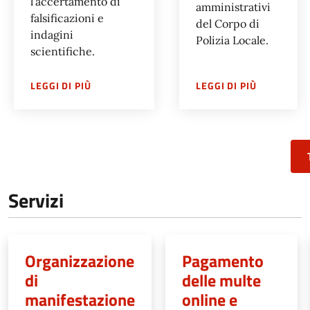
l’accertamento di
amministrativi
falsificazioni e
del Corpo di
indagini
Polizia Locale.
scientifiche.
SU
LABORATORIO ANALISI DOCUMENTALE E RIL
SU
U.O. S
LEGGI DI PIÙ
LEGGI DI PIÙ
Servizi
Organizzazione
Pagamento
di
delle multe
manifestazione
online e