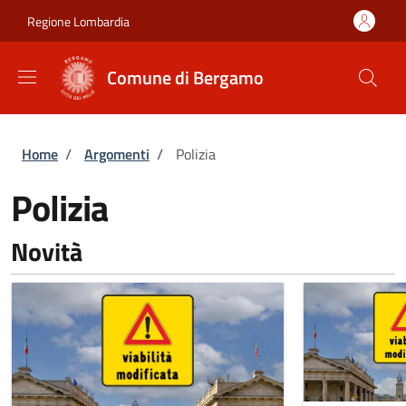
Salta al contenuto principale
Skip to footer content
Regione Lombardia
Comune di Bergamo
Briciole di pane
Home
/
Argomenti
/
Polizia
Polizia
Novità