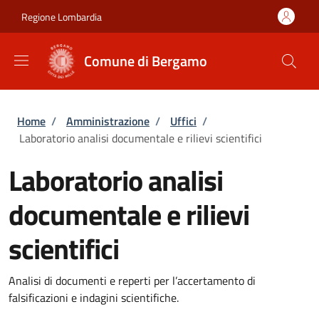
Salta al contenuto principale
Skip to footer content
Regione Lombardia
Comune di Bergamo
Briciole di pane
Home
/
Amministrazione
/
Uffici
/
Laboratorio analisi documentale e rilievi scientifici
Laboratorio analisi
documentale e rilievi
scientifici
Analisi di documenti e reperti per l’accertamento di
falsificazioni e indagini scientifiche.