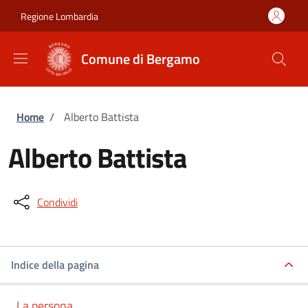
Salta al contenuto principale
Skip to footer content
Regione Lombardia
Comune di Bergamo
Briciole di pane
Home
/
Alberto Battista
Alberto Battista
Condividi
Indice della pagina
La persona