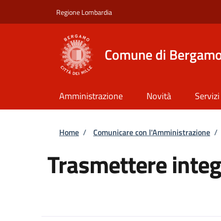
Salta al contenuto principale
Skip to footer content
Regione Lombardia
Comune di Bergam
Amministrazione
Novità
Servizi
Briciole di pane
Home
/
Comunicare con l'Amministrazione
/
Trasmettere integ