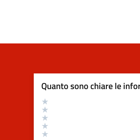
Quanto sono chiare le info
Valutazione
Valuta 5 stelle su 5
Valuta 4 stelle su 5
Valuta 3 stelle su 5
Valuta 2 stelle su 5
Valuta 1 stelle su 5