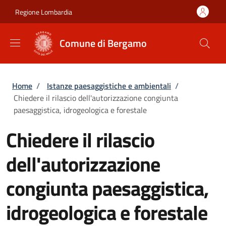
Salta al contenuto principale
Skip to footer content
Regione Lombardia
Comune di Bergamo
Briciole di pane
Home
/
Istanze paesaggistiche e ambientali
/
Chiedere il rilascio dell'autorizzazione congiunta
paesaggistica, idrogeologica e forestale
Chiedere il rilascio
dell'autorizzazione
congiunta paesaggistica,
idrogeologica e forestale