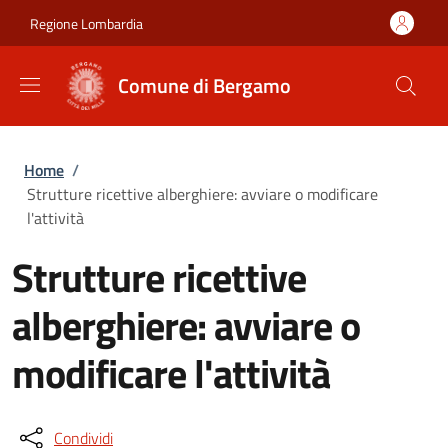
Salta al contenuto principale
Skip to footer content
Regione Lombardia
Comune di Bergamo
Briciole di pane
Home
/
Strutture ricettive alberghiere: avviare o modificare
l'attività
Strutture ricettive
alberghiere: avviare o
modificare l'attività
Condividi