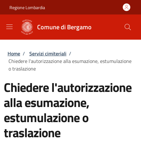
Salta al contenuto principale
Skip to footer content
Regione Lombardia
Comune di Bergamo
Briciole di pane
Home
/
Servizi cimiteriali
/
Chiedere l'autorizzazione alla esumazione, estumulazione
o traslazione
Chiedere l'autorizzazione
alla esumazione,
estumulazione o
traslazione