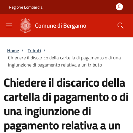
Salta al contenuto principale
Skip to footer content
Regione Lombardia
Comune di Bergamo
Briciole di pane
Home
/
Tributi
/
Chiedere il discarico della cartella di pagamento o di una
ingiunzione di pagamento relativa a un tributo
Chiedere il discarico della
cartella di pagamento o di
una ingiunzione di
pagamento relativa a un