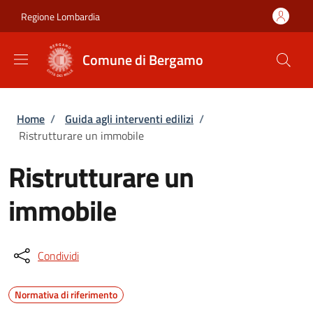
Salta al contenuto principale
Skip to footer content
Regione Lombardia
Comune di Bergamo
Briciole di pane
Home
/
Guida agli interventi edilizi
/
Ristrutturare un immobile
Ristrutturare un
immobile
Condividi
Normativa di riferimento