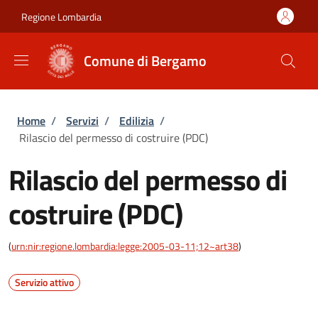
Salta al contenuto principale
Skip to footer content
Regione Lombardia
Comune di Bergamo
Briciole di pane
Home
/
Servizi
/
Edilizia
/
Rilascio del permesso di costruire (PDC)
Rilascio del permesso di
costruire (PDC)
(
urn:nir:regione.lombardia:legge:2005-03-11;12~art38
)
Servizio attivo