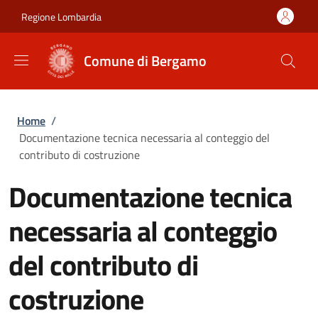
Salta al contenuto principale
Skip to footer content
Regione Lombardia
Comune di Bergamo
Briciole di pane
Home
/
Documentazione tecnica necessaria al conteggio del
contributo di costruzione
Documentazione tecnica
necessaria al conteggio
del contributo di
costruzione