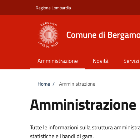
Salta al contenuto principale
Skip to footer content
Regione Lombardia
Comune di Bergam
Amministrazione
Novità
Servizi
Briciole di pane
Home
/
Amministrazione
Amministrazione
Tutte le informazioni sulla struttura amministrat
statistiche e i bandi di gara.