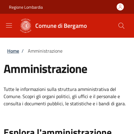
Salta al contenuto principale
Skip to footer content
Regione Lombardia
Comune di Bergamo
Briciole di pane
Home
/
Amministrazione
Amministrazione
Tutte le informazioni sulla struttura amministrativa del
Comune. Scopri gli organi politici, gli uffici e il personale e
consulta i documenti pubblici, le statistiche e i bandi di gara.
Esplora l'amministrazione