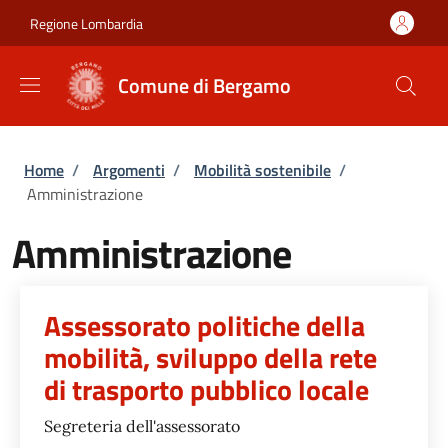
Salta al contenuto principale
Skip to footer content
Regione Lombardia
Comune di Bergamo
Briciole di pane
Home
/
Argomenti
/
Mobilità sostenibile
/
Amministrazione
Amministrazione
Assessorato politiche della
mobilità, sviluppo della rete
di trasporto pubblico locale
Segreteria dell'assessorato