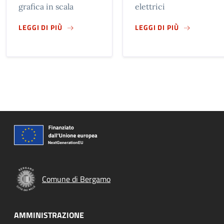
grafica in scala
elettrici
SU
PLANIMETRIA GENERALE RETE INFRASTRUTT
SU
SCHEDE P
LEGGI DI PIÙ
LEGGI DI PIÙ
Comune di Bergamo
AMMINISTRAZIONE