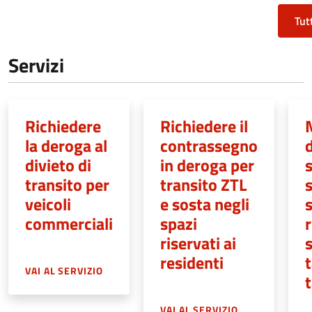
Tut
Servizi
Richiedere
Richiedere il
la deroga al
contrassegno
d
divieto di
in deroga per
s
transito per
transito ZTL
s
veicoli
e sosta negli
s
commerciali
spazi
riservati ai
s
residenti
VAI AL SERVIZIO
t
VAI AL SERVIZIO