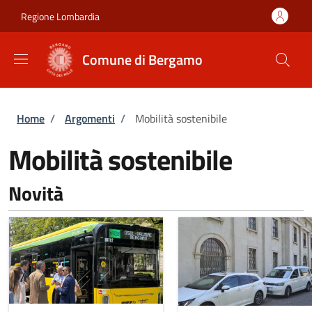
Salta al contenuto principale
Skip to footer content
Regione Lombardia
Comune di Bergamo
Briciole di pane
Home
/
Argomenti
/
Mobilità sostenibile
Mobilità sostenibile
Novità