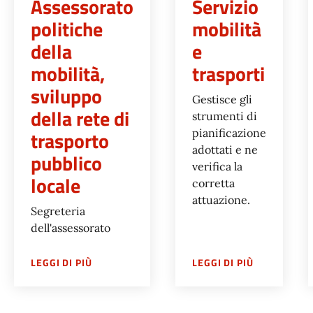
Assessorato
Servizio
politiche
mobilità
della
e
mobilità,
trasporti
sviluppo
Gestisce gli
della rete di
strumenti di
trasporto
pianificazione
adottati e ne
pubblico
verifica la
locale
corretta
attuazione.
Segreteria
dell'assessorato
SU
ASSESSORATO POLITICHE DELLA MOBILITÀ
SU
SERVIZIO
LEGGI DI PIÙ
LEGGI DI PIÙ