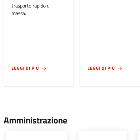
trasporto rapido di
massa.
SU
E-BRT, DAL 3 AGOSTO ENTRANO IN VIGORE 
SU
BANDO T
LEGGI DI PIÙ
LEGGI DI PIÙ
Amministrazione