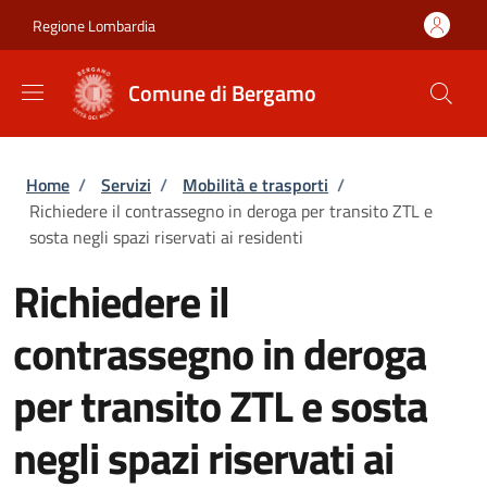
Salta al contenuto principale
Skip to footer content
Regione Lombardia
Comune di Bergamo
Briciole di pane
Home
/
Servizi
/
Mobilità e trasporti
/
Richiedere il contrassegno in deroga per transito ZTL e
sosta negli spazi riservati ai residenti
Richiedere il
contrassegno in deroga
per transito ZTL e sosta
negli spazi riservati ai