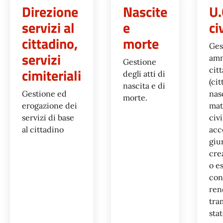
Direzione
Nascite
U.
servizi al
e
ci
cittadino,
morte
Ges
servizi
amm
Gestione
cimiteriali
cit
degli atti di
(ci
nascita e di
Gestione ed
nas
morte.
erogazione dei
mat
servizi di base
civi
al cittadino
acce
giu
cre
o e
con
ren
tram
stat