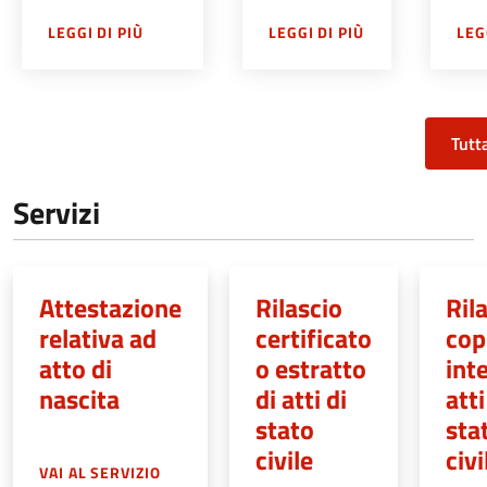
SU
DIREZIONE SERVIZI AL CITTADINO, SERVIZI
SU
NASCITE E 
LEGGI DI PIÙ
LEGGI DI PIÙ
LEG
Tutt
Servizi
Attestazione
Rilascio
Ril
relativa ad
certificato
cop
atto di
o estratto
int
nascita
di atti di
atti
stato
sta
civile
civi
VAI AL SERVIZIO