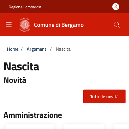
Salta al contenuto principale
Skip to footer content
Regione Lombardia
Comune di Bergamo
Briciole di pane
Home
/
Argomenti
/
Nascita
Nascita
Novità
Tutte le novità
Amministrazione