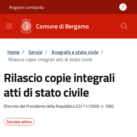
Salta al contenuto principale
Skip to footer content
Regione Lombardia
Comune di Bergamo
Briciole di pane
Home
/
Servizi
/
Anagrafe e stato civile
/
Rilascio copie integrali atti di stato civile
Rilascio copie integrali
atti di stato civile
(Decreto del Presidente della Repubblica 03/11/2000, n. 396)
Servizio attivo