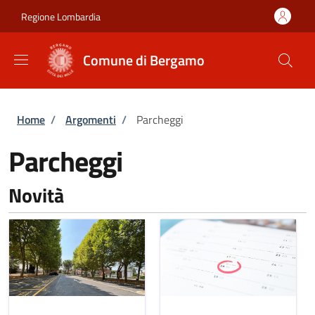
Salta al contenuto principale
Skip to footer content
Regione Lombardia
Comune di Bergamo
Briciole di pane
Home
/
Argomenti
/
Parcheggi
Parcheggi
Novità