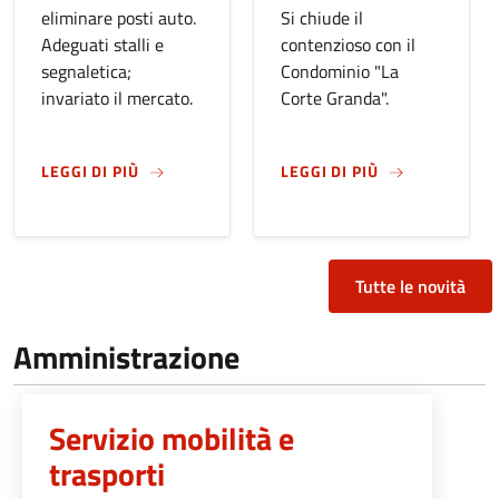
eliminare posti auto.
Si chiude il
Adeguati stalli e
contenzioso con il
segnaletica;
Condominio "La
invariato il mercato.
Corte Granda".
SU
LONGUELO, RIAPRE IL PARCHEGGIO BPER DI
SU
PARCHEGGIO
LEGGI DI PIÙ
LEGGI DI PIÙ
Tutte le novità
Amministrazione
Servizio mobilità e
trasporti