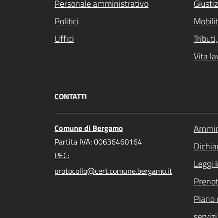
Personale amministrativo
Giustiz
Politici
Mobilit
Uffici
Tribut
Vita la
CONTATTI
Comune di Bergamo
Ammini
Partita IVA: 00636460164
Dichiar
PEC:
Leggi 
protocollo@cert.comune.bergamo.it
Preno
Piano 
servizi