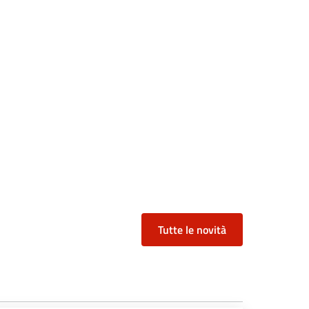
OLLO D'INTESA TRA COLDIRETTI E IL COMUNE DI BERGAMO
 BERGAMO “AGRICULTURA E DIRITTO AL CIBO”
Tutte le novità