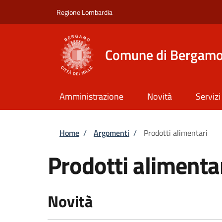
Salta al contenuto principale
Skip to footer content
Regione Lombardia
Comune di Bergam
Amministrazione
Novità
Servizi
Briciole di pane
Home
/
Argomenti
/
Prodotti alimentari
Prodotti alimenta
Novità