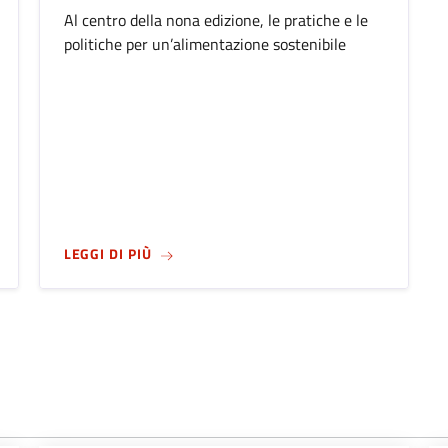
Al centro della nona edizione, le pratiche e le
politiche per un’alimentazione sostenibile
NSIEME PER LO SVILUPPO DEL TERRITORIO: SIGLATO IL PROTOC
SU
DAL 23 AL 26 OTTOBRE 2025, TORNA A
LEGGI DI PIÙ