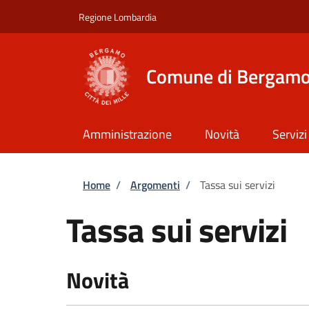
Salta al contenuto principale
Skip to footer content
Regione Lombardia
Comune di Bergam
Amministrazione
Novità
Servizi
Briciole di pane
Home
/
Argomenti
/
Tassa sui servizi
Tassa sui servizi
Novità