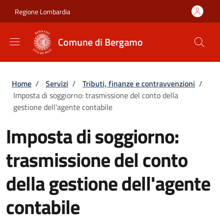
Salta al contenuto principale
Skip to footer content
Regione Lombardia
Comune di Bergamo
Briciole di pane
Home
/
Servizi
/
Tributi, finanze e contravvenzioni
/
Imposta di soggiorno: trasmissione del conto della
gestione dell'agente contabile
Imposta di soggiorno:
trasmissione del conto
della gestione dell'agente
contabile