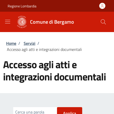
Salta al contenuto principale
Skip to footer content
Regione Lombardia
Comune di Bergamo
Briciole di pane
Home
/
Servizi
/
Accesso agli atti e integrazioni documentali
Accesso agli atti e
integrazioni documentali
Cerca una parola