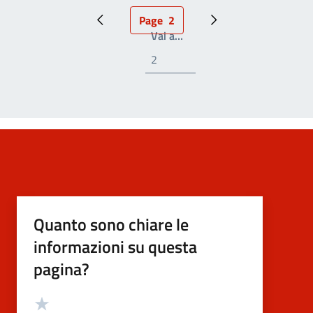
Page
2
Pagina precedente
Pagina attuale
Prossima pagina
Write the page number you
Vai a…
Quanto sono chiare le
informazioni su questa
pagina?
Valutazione
Valuta 5 stelle su 5