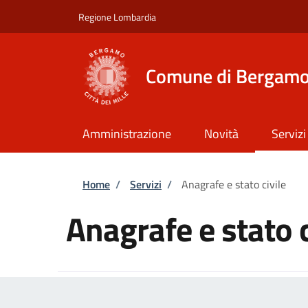
Salta al contenuto principale
Skip to footer content
Regione Lombardia
Comune di Bergam
Amministrazione
Novità
Servizi
Briciole di pane
Home
/
Servizi
/
Anagrafe e stato civile
Anagrafe e stato c