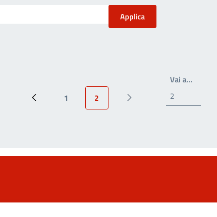
Write t
Vai a…
1
2
Pagina precedente
Page
Pagina attuale
Prossima pagina