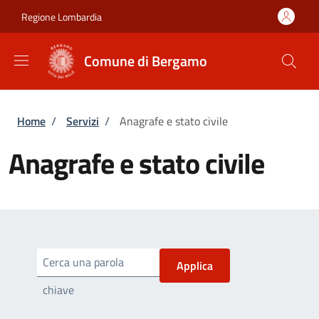
Salta al contenuto principale
Skip to footer content
Regione Lombardia
Comune di Bergamo
Briciole di pane
Home
/
Servizi
/
Anagrafe e stato civile
Anagrafe e stato civile
Cerca una parola
chiave