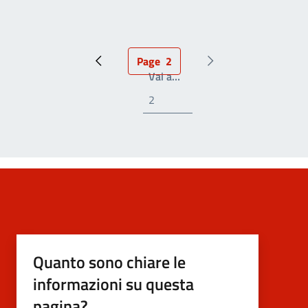
Page
2
Pagina precedente
Pagina attuale
Prossima pagina
Write the page number you
Vai a…
Quanto sono chiare le
informazioni su questa
pagina?