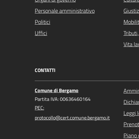
Personale amministrativo
Giustiz
Politici
Mobilit
Uffici
Tribut
Vita la
CONTATTI
Comune di Bergamo
Ammini
Partita IVA: 00636460164
Dichiar
PEC:
Leggi 
protocollo@cert.comune.bergamo.it
Preno
Piano 