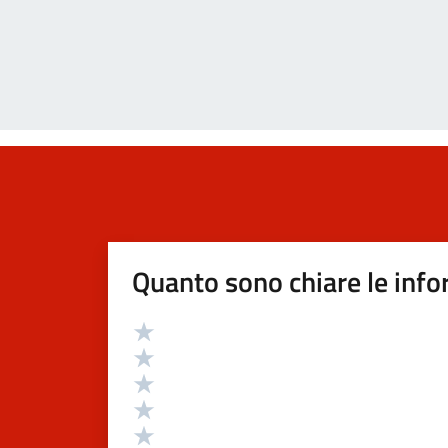
Quanto sono chiare le info
Valutazione
Valuta 5 stelle su 5
Valuta 4 stelle su 5
Valuta 3 stelle su 5
Valuta 2 stelle su 5
Valuta 1 stelle su 5