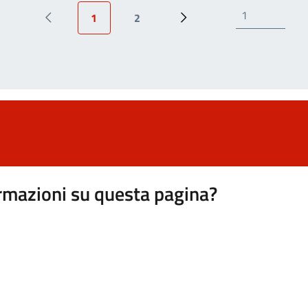
1
2
Pagina precedente
Pagina attuale
Page
Prossima pagina
rmazioni su questa pagina?