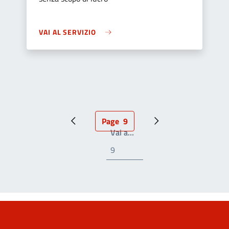
VAI AL SERVIZIO
Page
9
Pagina precedente
Pagina attuale
Prossima pagina
Write the page number you
Vai a…