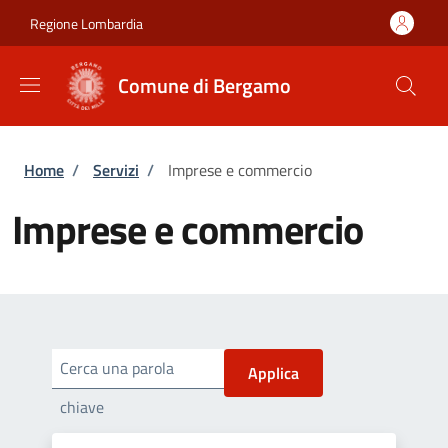
Salta al contenuto principale
Skip to footer content
Regione Lombardia
Comune di Bergamo
Briciole di pane
Home
/
Servizi
/
Imprese e commercio
Imprese e commercio
Cerca una parola
chiave