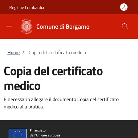
Salta al contenuto principale
Skip to footer content
Regione Lombardia
Comune di Bergamo
Briciole di pane
Home
/
Copia del certificato medico
Copia del certificato
medico
È necessario allegare il documento Copia del certificato
medico alla pratica.