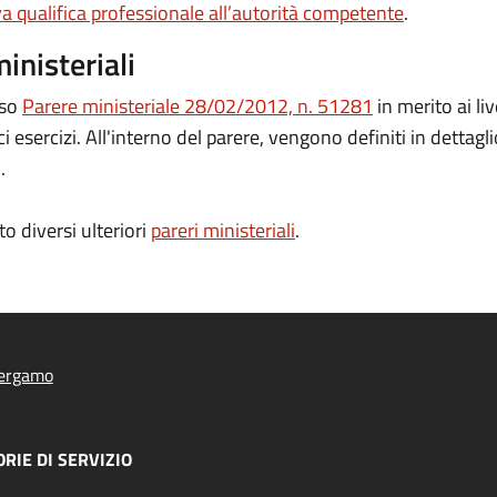
va qualifica professionale all’autorità competente
.
ministeriali
sso
Parere ministeriale 28/02/2012, n. 51281
in merito ai liv
sercizi. All'interno del parere, vengono definiti in dettaglio 
.
o diversi ulteriori
pareri ministeriali
.
ergamo
RIE DI SERVIZIO