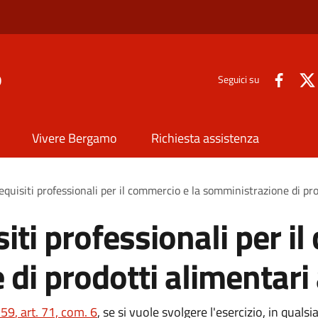
o
Seguici su
Vivere Bergamo
Richiesta assistenza
requisiti professionali per il commercio e la somministrazione di p
siti professionali per i
 di prodotti alimentar
 59
, art. 71, com. 6
, se si vuole svolgere l
'esercizio, in quals