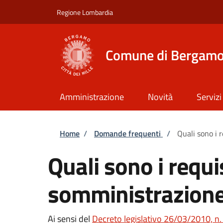
Salta al contenuto principale
Skip to footer content
Regione Lombardia
Comune di Bergam
Amministrazione
Novità
Servizi
Briciole di pane
Home
/
Domande frequenti
/
Quali sono i 
Quali sono i requi
somministrazione
Ai sensi del
Decreto legislativo 26/03/2010, n.