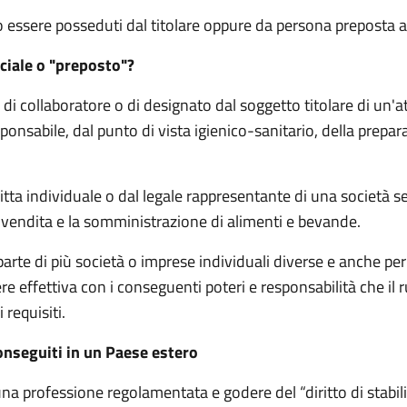
no essere posseduti dal
titolare oppure da
persona preposta al
ciale o "preposto"?
e, di collaboratore o di designato dal soggetto titolare di un
responsabile, dal punto di vista igienico-sanitario, della pr
ditta individuale o dal legale rappresentante di una società 
 la vendita e la somministrazione di alimenti e bevande.
te di più società o imprese individuali diverse e anche per
e effettiva con i conseguenti poteri e responsabilità che il r
requisiti.
onseguiti in un Paese estero
una professione regolamentata e godere del “diritto di stabil