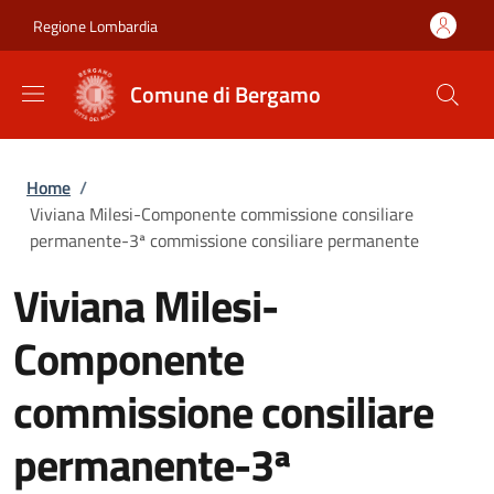
Salta al contenuto principale
Skip to footer content
Regione Lombardia
Comune di Bergamo
Briciole di pane
Home
/
Viviana Milesi-Componente commissione consiliare
permanente-3ª commissione consiliare permanente
Viviana Milesi-
Componente
commissione consiliare
permanente-3ª