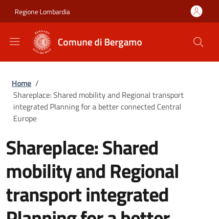
Salta al contenuto principale
Skip to footer content
Regione Lombardia
Comune di Bergamo
Briciole di pane
Home
/
Shareplace: Shared mobility and Regional transport
integrated Planning for a better connected Central
Europe
Shareplace: Shared
mobility and Regional
transport integrated
Planning for a better