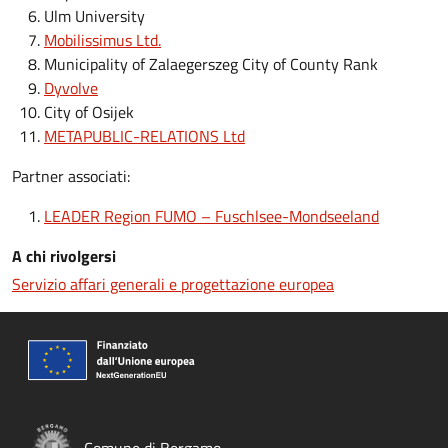
Ulm University
Mobilissimus Ltd.
Municipality of Zalaegerszeg City of County Rank
Dyvolve
City of Osijek
METAPUBLIC-RELATIONS Ltd
Partner associati:
LEADER Region FUMO – Fuschlsee-Mondseeland
A chi rivolgersi
Servizio affari generali e progettazione europea