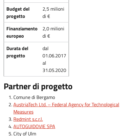
Budget del
2,5 milioni
progetto
di €
Finanziamento
2,0 milioni
europeo
di €
Durata del
dal
progetto
01.06.2017
al
31.05.2020
Partner di progetto
Comune di Bergamo
AustriaTech Ltd. – Federal Agency for Technological
Measures
Redmint s.c.r.l.
AUTOGUIDOVIE SPA
City of Ulm