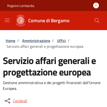
Salta al contenuto principale
Skip to footer content
Regione Lombardia
Comune di Bergamo
Briciole di pane
Home
/
Amministrazione
/
Uffici
/
Servizio affari generali e progettazione europea
Servizio affari generali e
progettazione europea
Gestione amministrativa e dei progetti finanziati dall'Unione
Europea.
Condividi