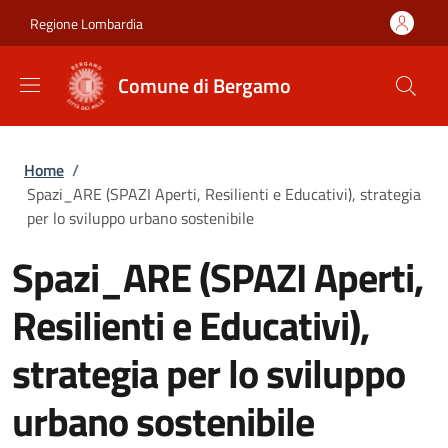
Salta al contenuto principale
Skip to footer content
Regione Lombardia
Comune di Bergamo
Briciole di pane
Home
/
Spazi_ARE (SPAZI Aperti, Resilienti e Educativi), strategia
per lo sviluppo urbano sostenibile
Spazi_ARE (SPAZI Aperti,
Resilienti e Educativi),
strategia per lo sviluppo
urbano sostenibile