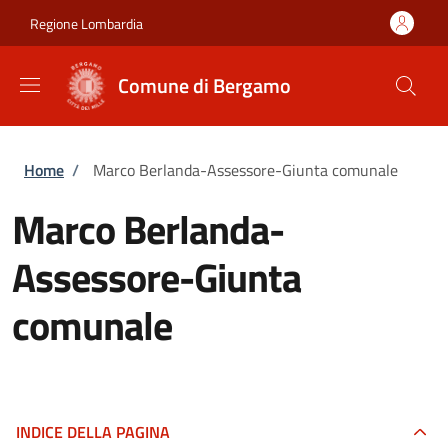
Salta al contenuto principale
Skip to footer content
Regione Lombardia
Comune di Bergamo
Briciole di pane
Home
/
Marco Berlanda-Assessore-Giunta comunale
Marco Berlanda-
Assessore-Giunta
comunale
INDICE DELLA PAGINA