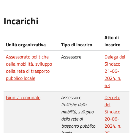
Incarichi
Atto di
Unità organizzativa
Tipo di incarico
incarico
Assessorato politiche
Assessore
Delega del
della mobilità, sviluppo
Sindaco
della rete di trasporto
21-06-
pubblico locale
2024, n.
63
Giunta comunale
Assessore
Decreto
Politiche della
del
mobilità, sviluppo
Sindaco
della rete di
20-06-
trasporto pubblico
2024, n.