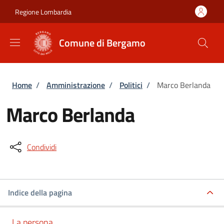
Salta al contenuto principale
Skip to footer content
Regione Lombardia
Comune di Bergamo
Briciole di pane
Home
/
Amministrazione
/
Politici
/
Marco Berlanda
Marco Berlanda
Condividi
Indice della pagina
La persona