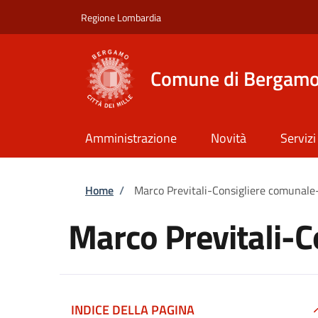
Salta al contenuto principale
Skip to footer content
Regione Lombardia
Comune di Bergam
Amministrazione
Novità
Servizi
Briciole di pane
Home
/
Marco Previtali-Consigliere comunale
Marco Previtali-
INDICE DELLA PAGINA