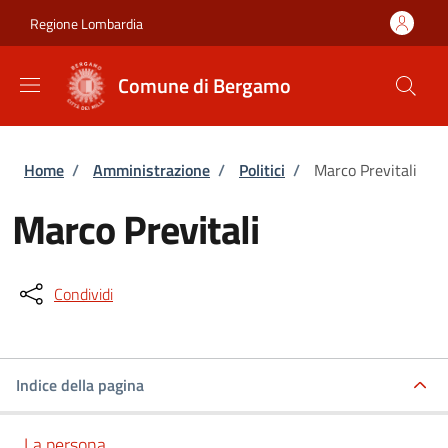
Salta al contenuto principale
Skip to footer content
Regione Lombardia
Comune di Bergamo
Briciole di pane
Home
/
Amministrazione
/
Politici
/
Marco Previtali
Marco Previtali
Condividi
Indice della pagina
La persona